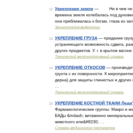
Укрепление земли
— Ни в чем не ус
12
времена земля колебалась под дуновени
она приближалась к богам, глаза их з
Энциклопедия мифологии
УКРЕПЛЕНИЕ ГРУЗА
— придание грузу 
13
устраняющего возможность сдвига, разв
других предметов. У. г. в крытом ваго
Технический железнодорожный словарь
УКРЕПЛЕНИЕ ОТКОСОВ
— производит
14
грунта с их поверхности. К мероприяти
дерна) для защиты глинистых и других
…
Технический железнодорожный словарь
УКРЕПЛЕНИЕ КОСТНОЙ ТКАНИ Леди'
15
Фармакологические группы: Макро и м
БАДы &mdash; витаминно минеральные 
животного или&#8230; …
Словарь медицинских препаратов