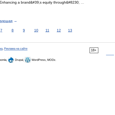
 Enhancing a brand&#39;s equity through&#8230; …
дующая
→
7
8
9
10
11
12
13
ка
,
Реклама на сайте
18+
omla,
Drupal,
WordPress, MODx.