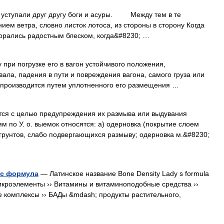
тупали друг другу боги и асуры. Между тем в те
ем ветра, словно листок лотоса, из стороны в сторону Когда
агорались радостным блеском, когда&#8230; …
при погрузке его в вагон устойчивого положения,
ала, падения в пути и повреждения вагона, самого груза или
не производится путем уплотненного его размещения …
ся с целью предупреждения их размыва или выдувания
ям по У. о. выемок относятся: а) одерновка (покрытие слоем
 грунтов, слабо подвергающихся размыву; одерновка м.&#8230;
с формула
— Латинское название Bone Density Lady s formula
икроэлементы ›› Витамины и витаминоподобные средства ››
комплексы ›› БАДы &mdash; продукты растительного,