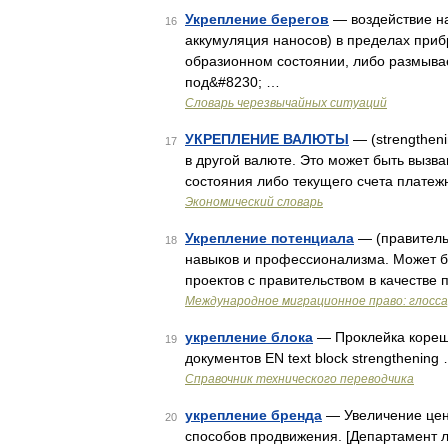
Укрепление берегов
— воздействие н
16
аккумуляция наносов) в пределах при
образионном состоянии, либо размыва
под&#8230; …
Словарь черезвычайных ситуаций
УКРЕПЛЕНИЕ ВАЛЮТЫ
— (strengthen
17
в другой валюте. Это может быть вызв
состояния либо текущего счета платеж
Экономический словарь
Укрепление потенциала
— (правитель
18
навыков и профессионализма. Может б
проектов с правительством в качестве 
Международное миграционное право: глосс
укрепление блока
— Проклейка корешк
19
документов EN text block strengthening
Справочник технического переводчика
укрепление бренда
— Увеличение цен
20
способов продвижения. [Департамент л