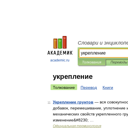
Словари и энциклоп
academic.ru
Толкования
Переводы
укрепление
Толкование
Перевод
Книги
Укрепление грунтов
— вся совокупнос
11
добавок, перемешивание, уплотнение 
механических свойств укрепленного гр
изменение&#8230; …
Официальная терминология