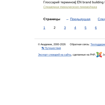
Глоссарий терминов] EN brand building
Справочник технического переводчика
Страницы
←
Предыдущая
Сле
1
2
3
4
5
6
© Академик, 2000-2026
Обратная связь:
Техподдерж
👣 Путешествия
Экспорт словарей на сайты
, сделанные на PHP,
Jo