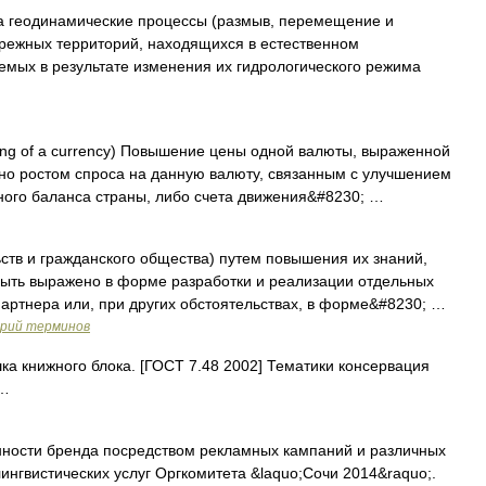
а геодинамические процессы (размыв, перемещение и
брежных территорий, находящихся в естественном
емых в результате изменения их гидрологического режима
ing of a currency) Повышение цены одной валюты, выраженной
ано ростом спроса на данную валюту, связанным с улучшением
ного баланса страны, либо счета движения&#8230; …
ств и гражданского общества) путем повышения их знаний,
ыть выражено в форме разработки и реализации отдельных
партнера или, при других обстоятельствах, в форме&#8230; …
арий терминов
а книжного блока. [ГОСТ 7.48 2002] Тематики консервация
 …
ности бренда посредством рекламных кампаний и различных
ингвистических услуг Оргкомитета &laquo;Сочи 2014&raquo;.